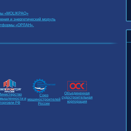
рмы «MOLIKPAQ»
ения и энергетический модуль
атформы «ОРЛАН».
Объединенная
инистерство
Союз
судостроительная
мышленности и
машиностроителей
корпорация
торговли РФ
России