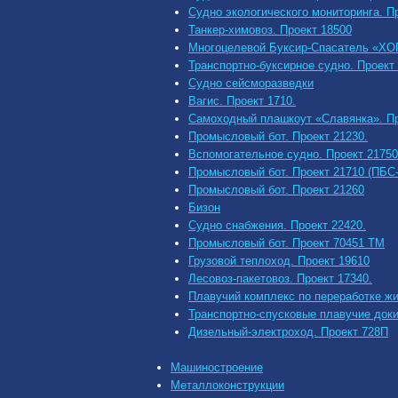
Судно экологического мониторинга. П
Танкер-химовоз. Проект 18500
Многоцелевой Буксир-Спасатель «ХО
Транспортно-буксирное судно. Проект 
Судно сейсморазведки
Вагис. Проект 1710.
Самоходный плашкоут «Славянка». Пр
Промысловый бот. Проект 21230.
Вспомогательное судно. Проект 21750
Промысловый бот. Проект 21710 (ПБС-
Промысловый бот. Проект 21260
Бизон
Судно снабжения. Проект 22420.
Промысловый бот. Проект 70451 ТМ
Грузовой теплоход. Проект 19610
Лесовоз-пакетовоз. Проект 17340.
Плавучий комплекс по переработке ж
Транспортно-спусковые плавучие док
Дизельный-электроход. Проект 728П
Машиностроение
Металлоконструкции