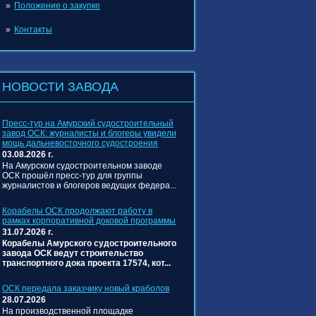
Положение о закупке
Контакты
НОВОСТИ ЗАВОДА
Пресс‑тур на Амурский судостроительный
завод ОСК: журналисты и блогеры увидели
мощь дальневосточного судостроения
03.08.2026 г.
На Амурском судостроительном заводе
ОСК прошёл пресс‑тур для группы
журналистов и блогеров ведущих федера...
Корабелы ОСК продолжают работу в
рамках корпоративной доковой программы
31.07.2026 г.
Корабелы Амурского судостроительного
завода ОСК ведут строительство
транспортного дока проекта 17574, кот...
ОСК передала заказчику новый краболов
28.07.2026
На производственной площадке