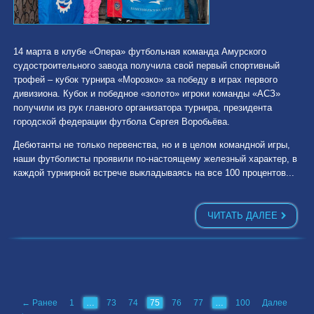
14 марта в клубе «Опера» футбольная команда Амурского
судостроительного завода получила свой первый спортивный
трофей – кубок турнира «Морозко» за победу в играх первого
дивизиона. Кубок и победное «золото» игроки команды «АСЗ»
получили из рук главного организатора турнира, президента
городской федерации футбола Сергея Воробьёва.
Дебютанты не только первенства, но и в целом командной игры,
наши футболисты проявили по-настоящему железный характер, в
каждой турнирной встрече выкладываясь на все 100 процентов...
ЧИТАТЬ ДАЛЕЕ
← Ранее
1
…
73
74
75
76
77
…
100
Далее
→