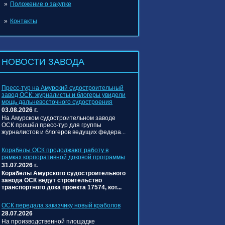
Положение о закупке
Контакты
НОВОСТИ ЗАВОДА
Пресс‑тур на Амурский судостроительный
завод ОСК: журналисты и блогеры увидели
мощь дальневосточного судостроения
03.08.2026 г.
На Амурском судостроительном заводе
ОСК прошёл пресс‑тур для группы
журналистов и блогеров ведущих федера...
Корабелы ОСК продолжают работу в
рамках корпоративной доковой программы
31.07.2026 г.
Корабелы Амурского судостроительного
завода ОСК ведут строительство
транспортного дока проекта 17574, кот...
ОСК передала заказчику новый краболов
28.07.2026
На производственной площадке