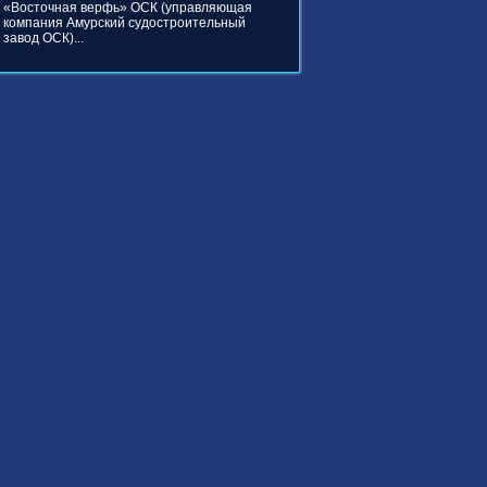
«Восточная верфь» ОСК (управляющая
компания Амурский судостроительный
завод ОСК)...