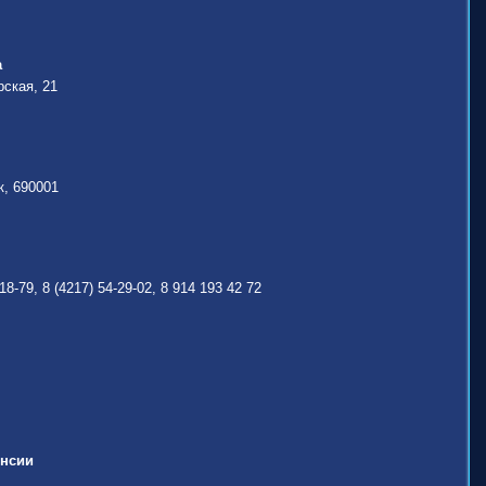
а
рская, 21
к, 690001
18-79, 8 (4217) 54-29-02, 8 914 193 42 72
енсии