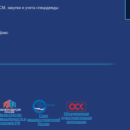
СМ, закупки и учета спецодежды
/факс
Объединенная
инистерство
Союз
судостроительная
мышленности и
машиностроителей
корпорация
торговли РФ
России