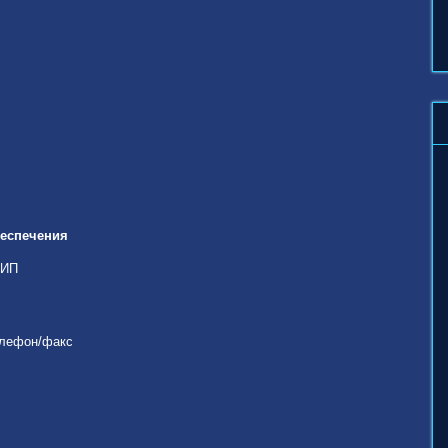
беспечения
КИП
елефон/факс