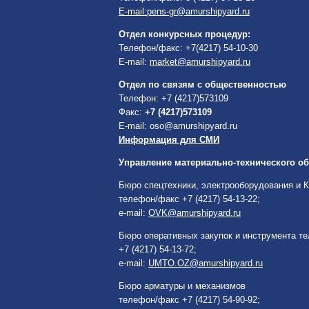
E-mail:pens-gr@amurshipyard.ru
Отдел конкурсных процедур:
Телефон/факс: +7(4217) 54-10-30
E-mail:
market@amurshipyard.ru
Отдел по связям с общественностью
Телефон: +7 (4217)573109
Факс:
+7 (4217)573109
E-mail: oso@amurshipyard.ru
Информация для СМИ
Управление материально-технического о
Бюро спецтехники, электрооборудования и 
телефон/факс +7 (4217) 54-13-22;
e-mail:
OVK@amurshipyard.ru
Бюро оперативных закупок и инструмента т
+7 (4217) 54-13-72;
e-mail:
UMTO.OZ@amurshipyard.ru
Бюро арматуры и механизмов
телефон/факс +7 (4217) 54-90-92;