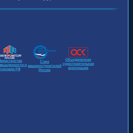
Объединенная
инистерство
Союз
судостроительная
мышленности и
машиностроителей
корпорация
торговли РФ
России