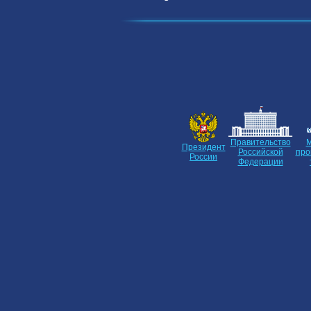
Правительство
М
Президент
Российской
про
России
Федерации