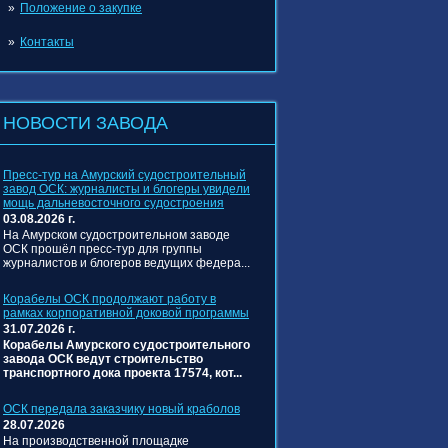
Положение о закупке
Контакты
НОВОСТИ ЗАВОДА
Пресс‑тур на Амурский судостроительный
завод ОСК: журналисты и блогеры увидели
мощь дальневосточного судостроения
03.08.2026 г.
На Амурском судостроительном заводе
ОСК прошёл пресс‑тур для группы
журналистов и блогеров ведущих федера...
Корабелы ОСК продолжают работу в
рамках корпоративной доковой программы
31.07.2026 г.
Корабелы Амурского судостроительного
завода ОСК ведут строительство
транспортного дока проекта 17574, кот...
ОСК передала заказчику новый краболов
28.07.2026
На производственной площадке