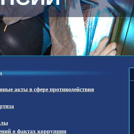
1
2
и
ные акты в сфере противодействия
ртиза
алы
ений о фактах коррупции