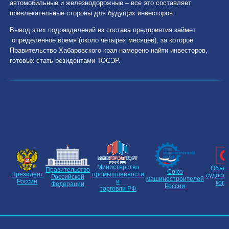
автомобильные и железнодорожные – все это составляет
привлекательные стороны для будущих инвесторов.
Вывод этих подразделений из состава предприятия займет
определенное время (около четырех месяцев), за которое
Правительство Хабаровского края намерено найти инвесторов,
готовых стать резидентами ТОСЭР.
Министерство
Объе
Правительство
Союз
Президент
промышленности
судост
Российской
машиностроителей
России
и
кор
Федерации
России
торговли РФ