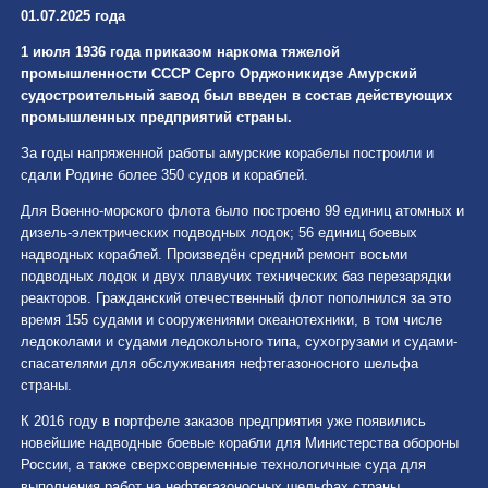
01.07.2025 года
1 июля 1936 года приказом наркома тяжелой
промышленности СССР Серго Орджоникидзе Амурский
судостроительный завод был введен в состав действующих
промышленных предприятий страны.
За годы напряженной работы амурские корабелы построили и
сдали Родине более 350 судов и кораблей.
Для Военно-морского флота было построено 99 единиц атомных и
дизель-электрических подводных лодок; 56 единиц боевых
надводных кораблей. Произведён средний ремонт восьми
подводных лодок и двух плавучих технических баз перезарядки
реакторов. Гражданский отечественный флот пополнился за это
время 155 судами и сооружениями океанотехники, в том числе
ледоколами и судами ледокольного типа, сухогрузами и судами-
спасателями для обслуживания нефтегазоносного шельфа
страны.
К 2016 году в портфеле заказов предприятия уже появились
новейшие надводные боевые корабли для Министерства обороны
России, а также сверхсовременные технологичные суда для
выполнения работ на нефтегазоносных шельфах страны.