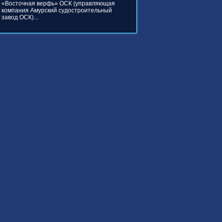
«Восточная верфь» ОСК (управляющая
компания Амурский судостроительный
завод ОСК)...