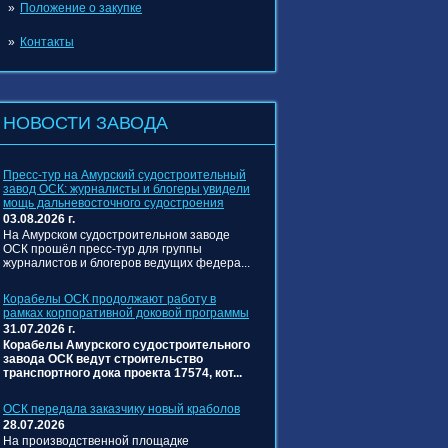
Положение о закупке
Контакты
НОВОСТИ ЗАВОДА
Пресс‑тур на Амурский судостроительный
завод ОСК: журналисты и блогеры увидели
мощь дальневосточного судостроения
03.08.2026 г.
На Амурском судостроительном заводе
ОСК прошёл пресс‑тур для группы
журналистов и блогеров ведущих федера...
Корабелы ОСК продолжают работу в
рамках корпоративной доковой программы
31.07.2026 г.
Корабелы Амурского судостроительного
завода ОСК ведут строительство
транспортного дока проекта 17574, кот...
ОСК передала заказчику новый краболов
28.07.2026
На производственной площадке