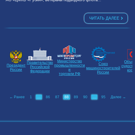
ЧИТАТЬ ДАЛЕЕ
Министерство
Объе
Правительство
Союз
Президент
промышленности
судост
Российской
машиностроителей
России
и
кор
Федерации
России
торговли РФ
← Ранее
1
…
86
87
88
89
90
…
95
Далее →