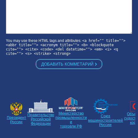
You may use these HTML tags and attributes:
<a href="" title="">
<abbr title=""> <acronym title=""> <b> <blockquote
cite=""> <cite> <code> <del datetime=""> <em> <i> <q
cite=""> <s> <strike> <strong>
Министерство
Объе
Правительство
Союз
Президент
промышленности
судост
Российской
машиностроителей
России
и
кор
Федерации
России
торговли РФ